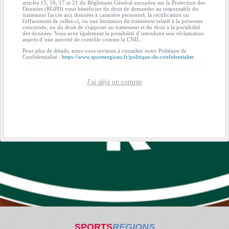
articles 15, 16, 17 et 21 du Règlement Général européen sur la Protection des
Données (RGPD) vous bénéficiez du droit de demander au responsable du
traitement l'accès aux données à caractère personnel, la rectification ou
l'effacement de celles-ci, ou une limitation du traitement relatif à la personne
concernée, ou du droit de s'opposer au traitement et du droit à la portabilité
des données. Vous avez également la possibilité d’introduire une réclamation
auprès d’une autorité de contrôle comme la CNIL.
Pour plus de détails, nous vous invitons à consulter notre Politique de
Confidentialité :
https://www.sportsregions.fr/politique-de-confidentialite
J'ai déjà un compte
SPORTS
REGIONS