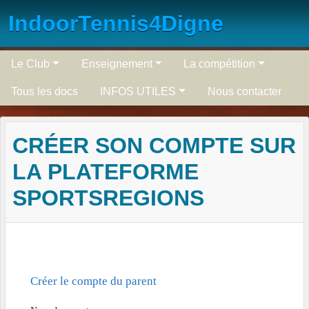
Panneau de gestion des cookies
IndoorTennis4Digne
Le Club
Enseignement
La compétition
Tous les docs
INFOS UTILES
Nous contacter
CRÉER SON COMPTE SUR
LA PLATEFORME
SPORTSREGIONS
Créer le compte du parent