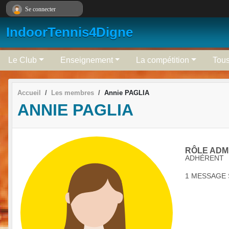
Panneau de gestion des cookies
Se connecter
IndoorTennis4Digne
Le Club
Enseignement
La compétition
Tous
Accueil
Les membres
Annie PAGLIA
ANNIE PAGLIA
RÔLE ADMI
ADHÉRENT
1 MESSAGE