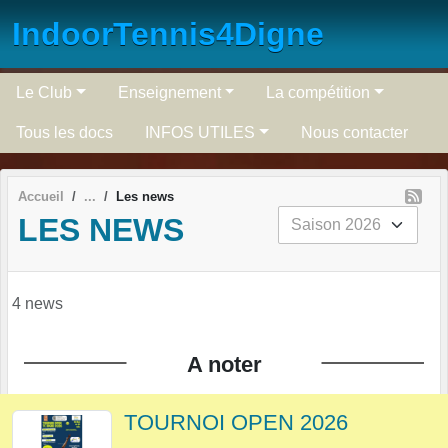
Panneau de gestion des cookies
IndoorTennis4Digne
Le Club
Enseignement
La compétition
Tous les docs
INFOS UTILES
Nous contacter
Accueil
Les news
LES NEWS
4 news
A noter
TOURNOI OPEN 2026