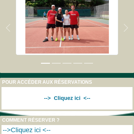
Précedent
Sui
POUR ACCÉDER AUX RÉSERVATIONS
-->
Cliquez ici
<--
COMMENT RÉSERVER ?
-->Cliquez ici <--