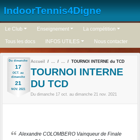
Panneau de gestion des cookies
IndoorTennis4Digne
Le Club
Enseignement
La compétition
Tous les docs
INFOS UTILES
Nous contacter
Du
dimanche
Accueil
TOURNOI INTERNE du TCD
17
TOURNOI INTERNE
OCT.
au
dimanche
DU TCD
21
NOV.
2021
Du
dimanche
17
oct.
au
dimanche
21
nov.
2021
Alexandre COLOMBERO Vainqueur de Finale