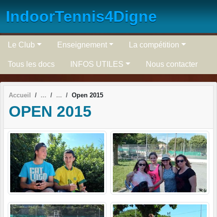
Panneau de gestion des cookies
IndoorTennis4Digne
Le Club
Enseignement
La compétition
Tous les docs
INFOS UTILES
Nous contacter
Accueil
Open 2015
OPEN 2015