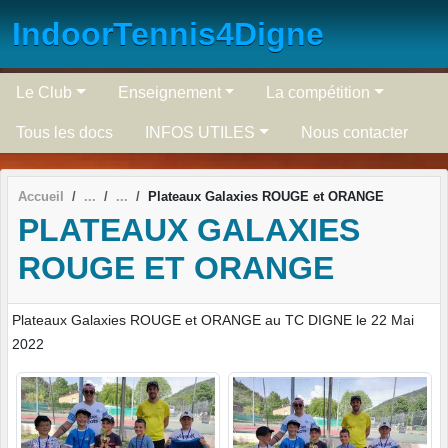
Panneau de gestion des cookies
IndoorTennis4Digne
Le Club
Enseignement
La compétition
Tous les docs
INFOS UTILES
Nous contacter
Accueil
Plateaux Galaxies ROUGE et ORANGE
PLATEAUX GALAXIES
ROUGE ET ORANGE
Plateaux Galaxies ROUGE et ORANGE au TC DIGNE le 22 Mai
2022