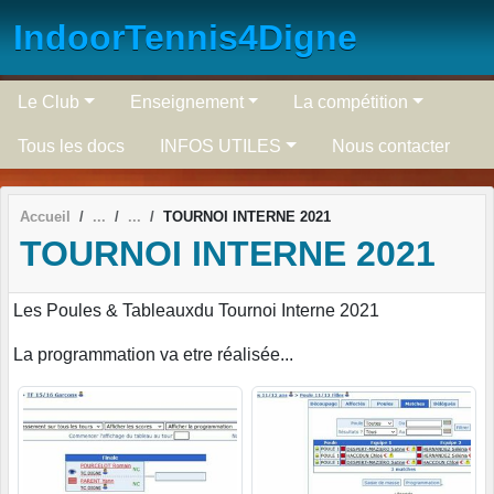
Panneau de gestion des cookies
IndoorTennis4Digne
Le Club
Enseignement
La compétition
Tous les docs
INFOS UTILES
Nous contacter
Accueil
TOURNOI INTERNE 2021
TOURNOI INTERNE 2021
Les Poules & Tableauxdu Tournoi Interne 2021
La programmation va etre réalisée...