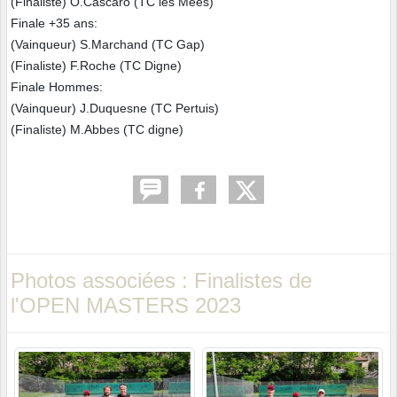
(Finaliste) O.Cascaro (TC les Mées)
Finale +35 ans:
(Vainqueur) S.Marchand (TC Gap)
(Finaliste) F.Roche (TC Digne)
Finale Hommes:
(Vainqueur) J.Duquesne (TC Pertuis)
(Finaliste) M.Abbes (TC digne)
Photos associées : Finalistes de
l'OPEN MASTERS 2023